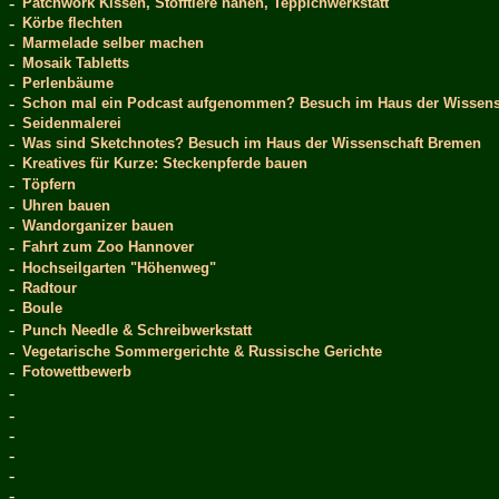
-
Patchwork Kissen, Stofftiere nähen, Teppichwerkstatt
-
Körbe flechten
-
Marmelade selber machen
-
Mosaik Tabletts
-
Perlenbäume
-
Schon mal ein Podcast aufgenommen? Besuch im Haus der Wissens
-
Seidenmalerei
-
Was sind Sketchnotes? Besuch im Haus der Wissenschaft Bremen
-
Kreatives für Kurze: Steckenpferde bauen
-
Töpfern
-
Uhren bauen
-
Wandorganizer bauen
-
Fahrt zum Zoo Hannover
-
Hochseilgarten "Höhenweg"
-
Radtour
-
Boule
-
Punch Needle & Schreibwerkstatt
-
Vegetarische Sommergerichte & Russische Gerichte
-
Fotowettbewerb
-
-
-
-
-
-