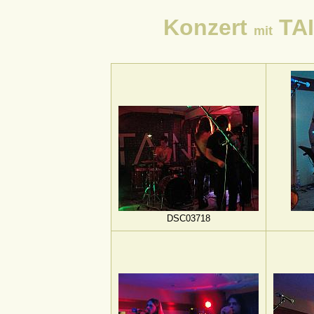
Konzert
TAI
mit
DSC03718