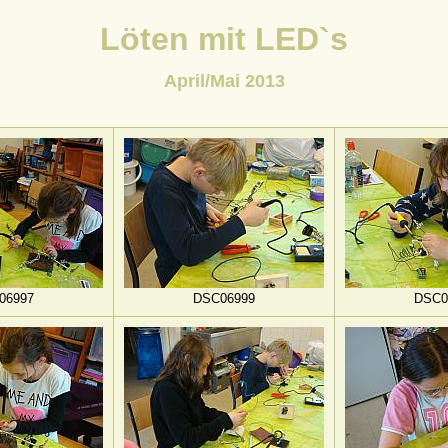
Löten mit LED`s
April/Mai 2013
06997
DSC06999
DSC0