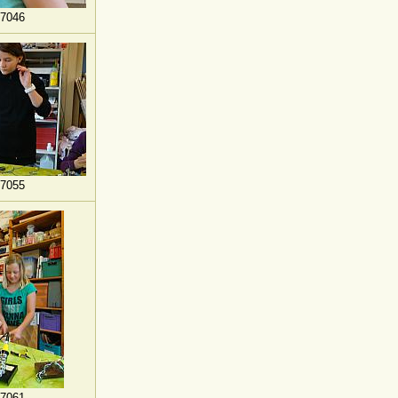
7046
7055
7061