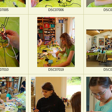
07005
DSC07006
DSC0
07010
DSC07019
DSC0