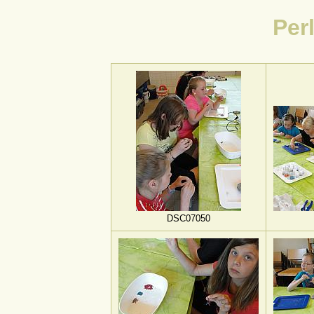
Per
DSC07050