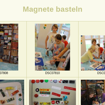
Magnete basteln
07808
DSC07810
DSC0