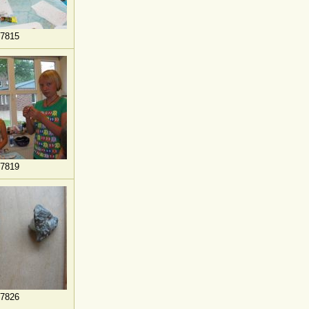
7815
7819
7826