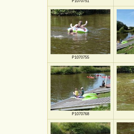
P1070751
P1070755
P1070768