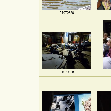
P1070820
P1070828