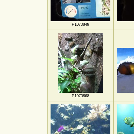
P1070849
P1070868