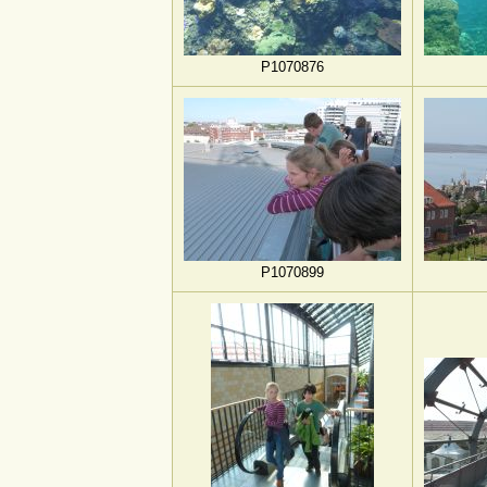
P1070876
P1070899