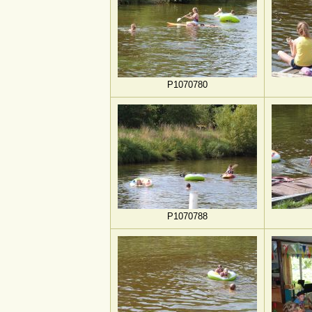
P1070780
P1070788