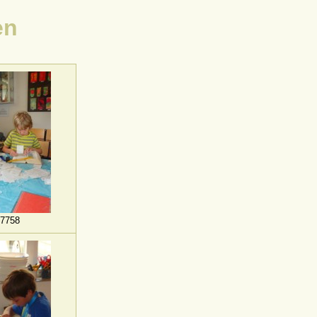
en
7758