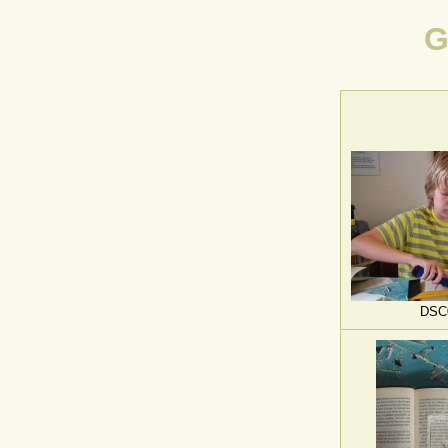
G
DSC