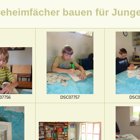
eheimfächer bauen für Jung
07756
DSC07757
DSC0