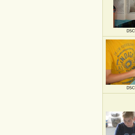
DSC
DSC