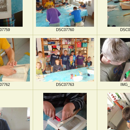
07759
DSC07760
DSC0
07762
DSC07763
IMG_