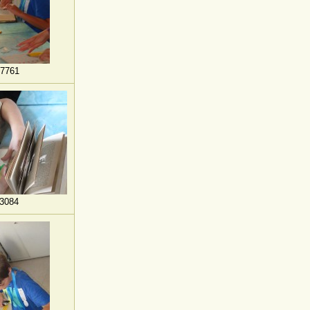
7761
3084