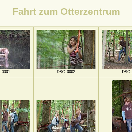
Fahrt zum Otterzentrum
_0001
DSC_0002
DSC_