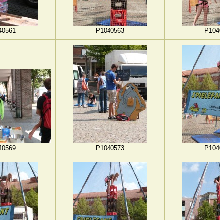
40561
P1040563
P104
40569
P1040573
P104