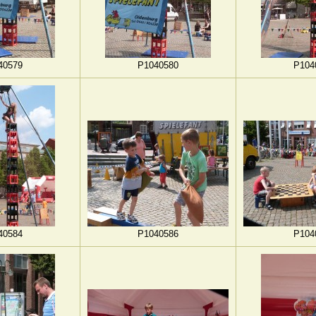
40579
P1040580
P104
40584
P1040586
P104