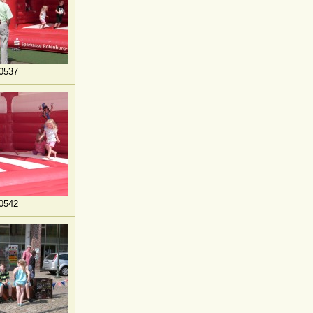
0537
0542