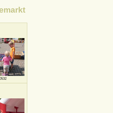
demarkt
0532