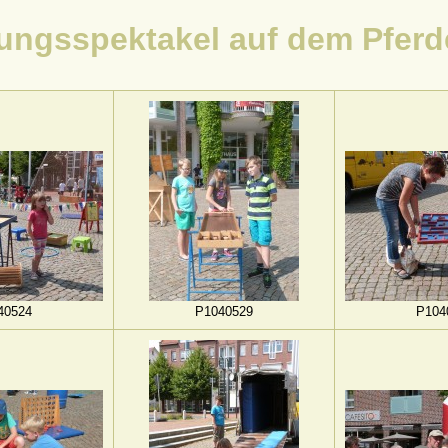
ungsspektakel auf dem Pfer
40524
P1040529
P104