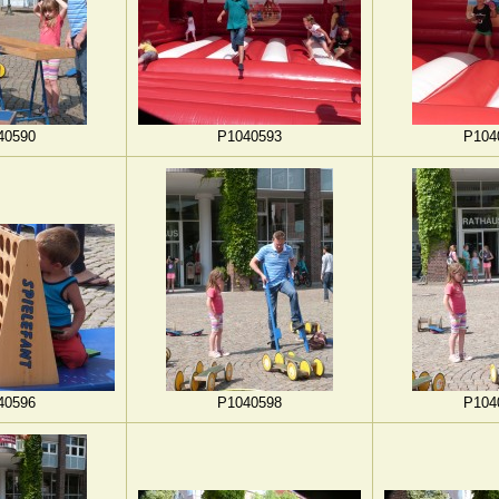
40590
P1040593
P104
40596
P1040598
P104