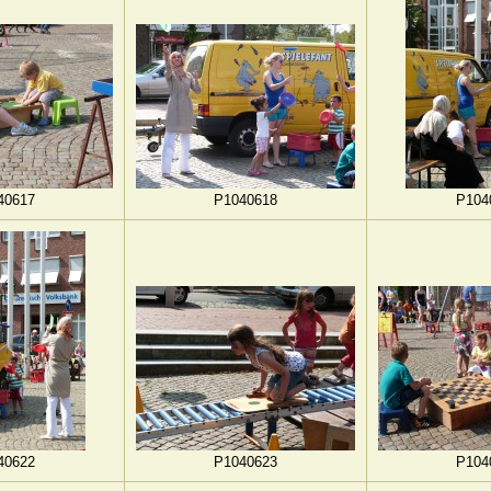
40617
P1040618
P104
40622
P1040623
P104