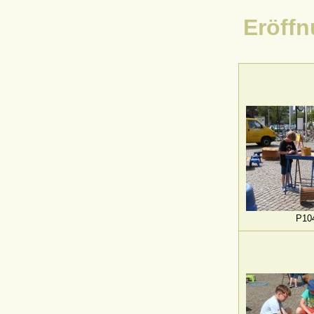
Eröffn
P10