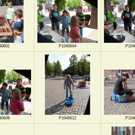
40602
P1040604
P104
40609
P1040612
P104