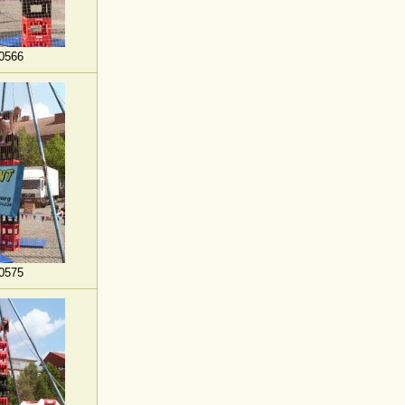
0566
0575