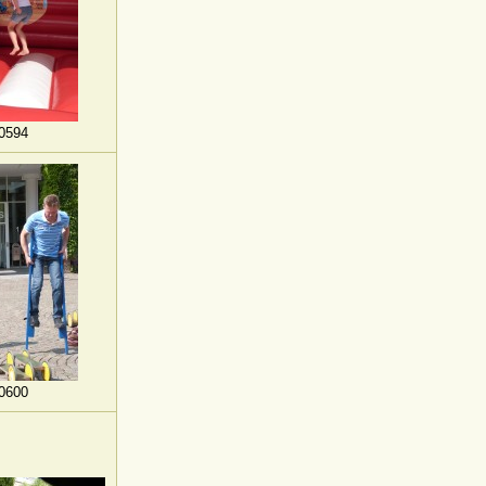
0594
0600