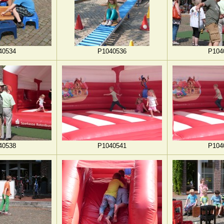
40534
P1040536
P104
40538
P1040541
P104