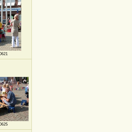
0621
0625