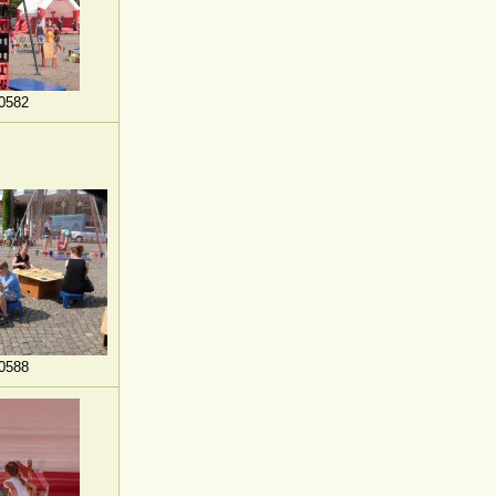
0582
0588