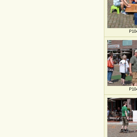
P10
P10