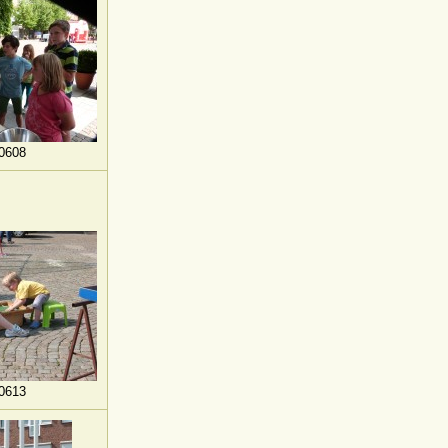
0608
0613