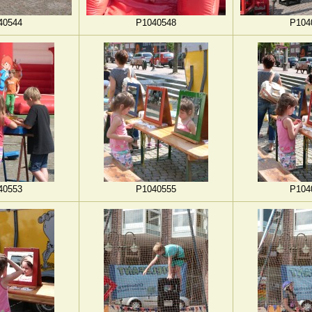
40544
P1040548
P104
40553
P1040555
P104