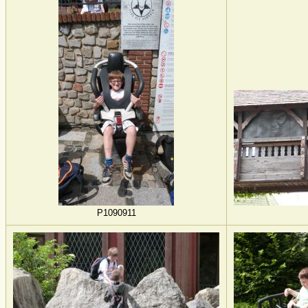
P1090911