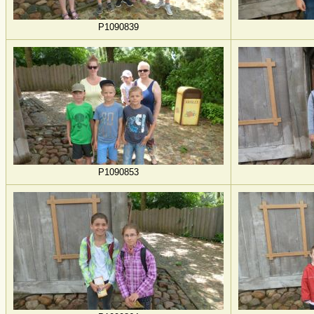
P1090839
P1090853