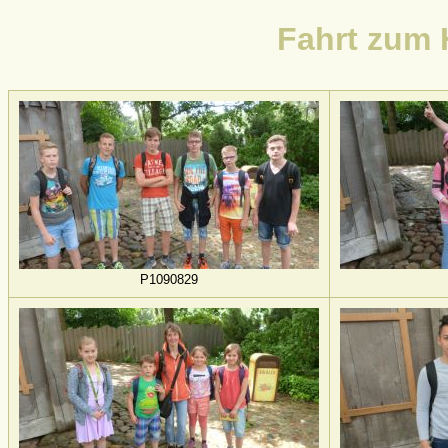
Fahrt zum 
P1090829