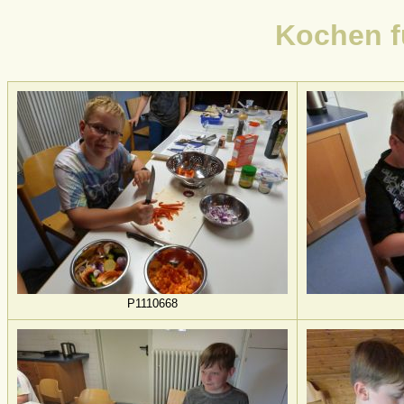
Kochen f
P1110668