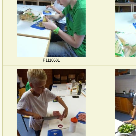
P1110681