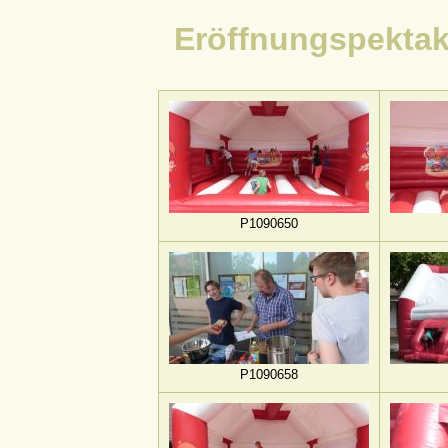
Eröffnungspektak
P1090650
P1090658