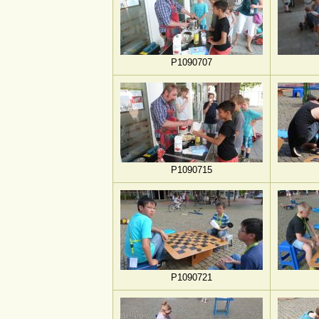
P1090707
P1090715
P1090721