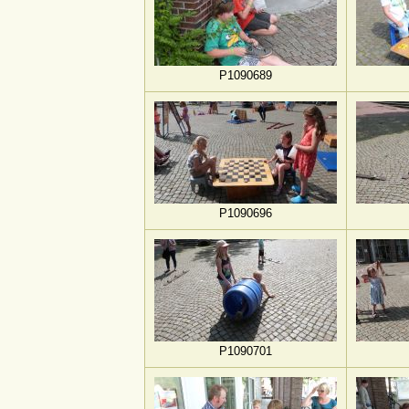
P1090689
P1090696
P1090701