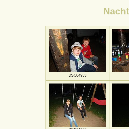
Nach
DSC04953