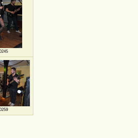
0245
0259