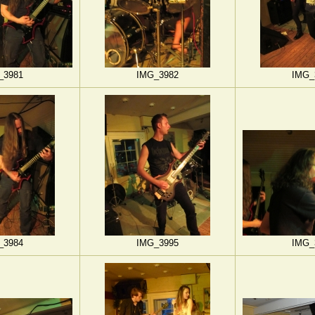
_3981
IMG_3982
IMG_
_3984
IMG_3995
IMG_