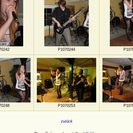
70242
P1070244
P107
70248
P1070253
P107
zurück