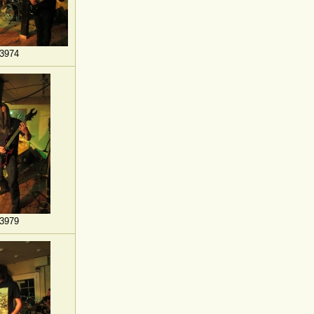
3974
3979