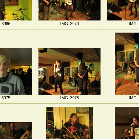
_3966
IMG_3970
IMG_
_3975
IMG_3978
IMG_