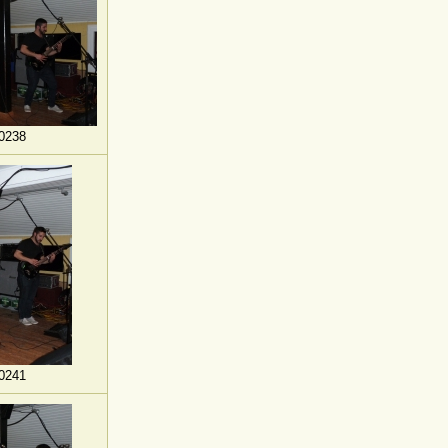
0238
0241