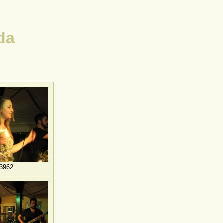
da
3962