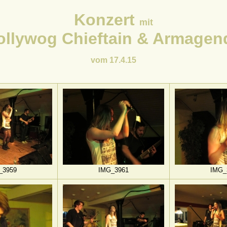
Konzert
mit
ollywog Chieftain & Armagen
vom 17.4.15
_3959
IMG_3961
IMG_