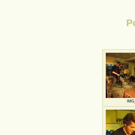
P
IMG