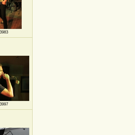
3983
3997