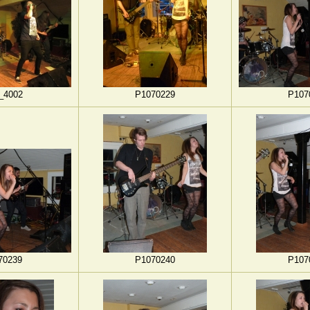
_4002
P1070229
P107
70239
P1070240
P107