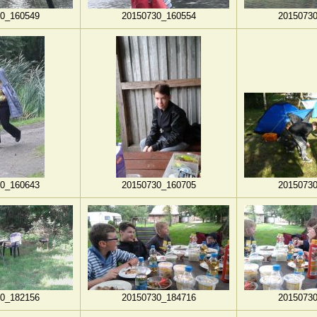
0_160549
20150730_160554
2015073
0_160643
20150730_160705
2015073
0_182156
20150730_184716
2015073