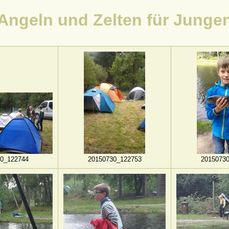
Angeln und Zelten für Junge
0_122744
20150730_122753
2015073