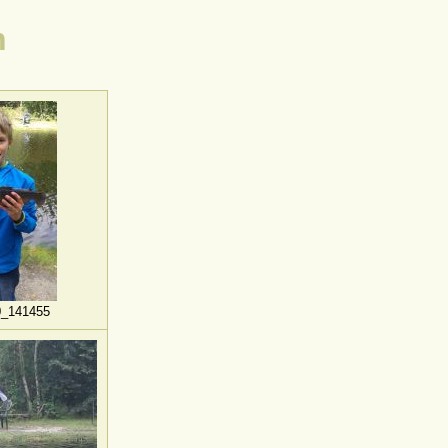
n
0_141455