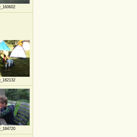
0_160602
0_182132
0_184720