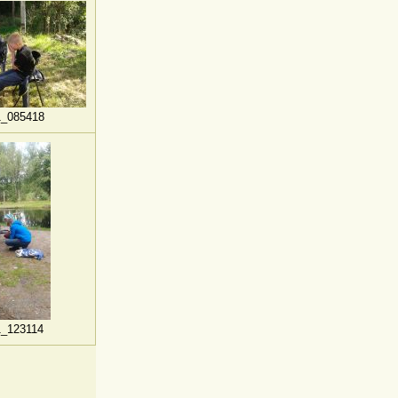
1_085418
1_123114