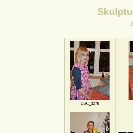
Skulptu
J
DSC_0279