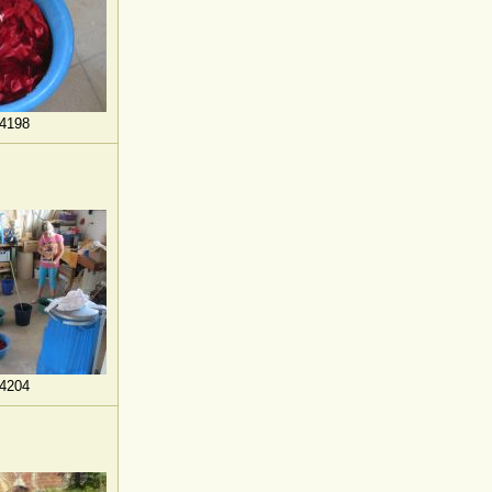
4198
4204