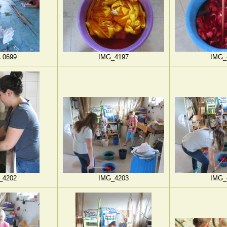
 0699
IMG_4197
IMG_
_4202
IMG_4203
IMG_