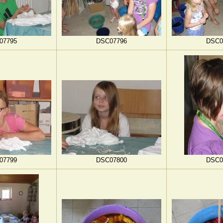
07795
DSC07796
DSC0
07799
DSC07800
DSC0