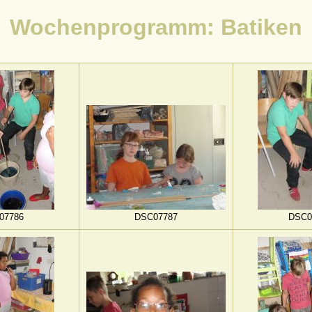
Wochenprogramm: Batiken
07786
DSC07787
DSC0