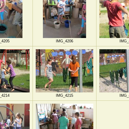
_4205
IMG_4206
IMG_
_4214
IMG_4215
IMG_