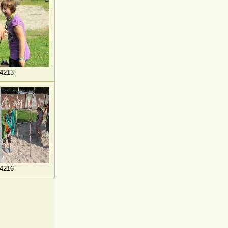
4213
4216