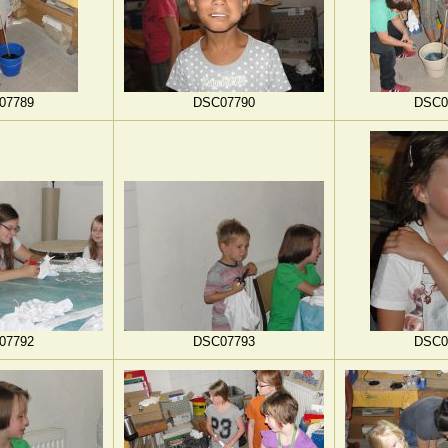
07789
DSC07790
DSC0
07792
DSC07793
DSC0