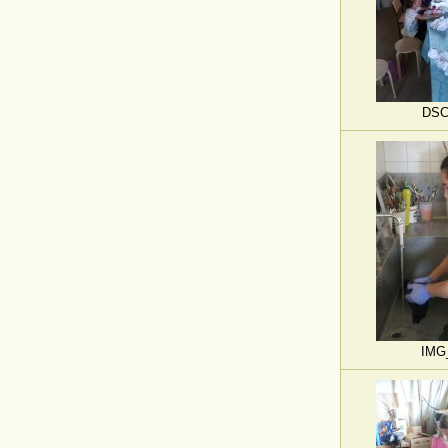
DSC
IMG