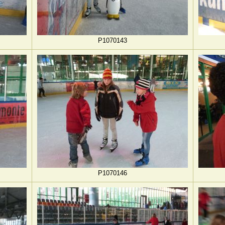
P1070143
P1070146