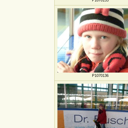
P1070133
P1070136