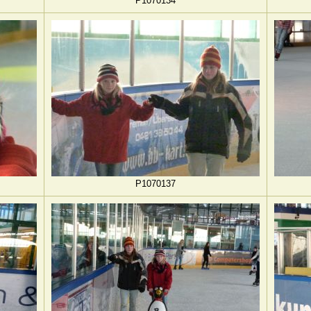
P1070134
P1070137