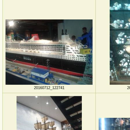
20160712_122741
2