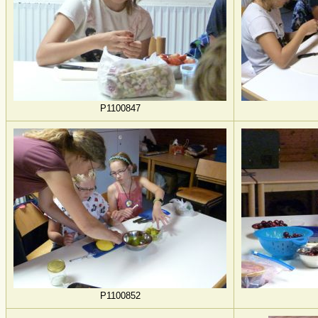
P1100847
P1100852