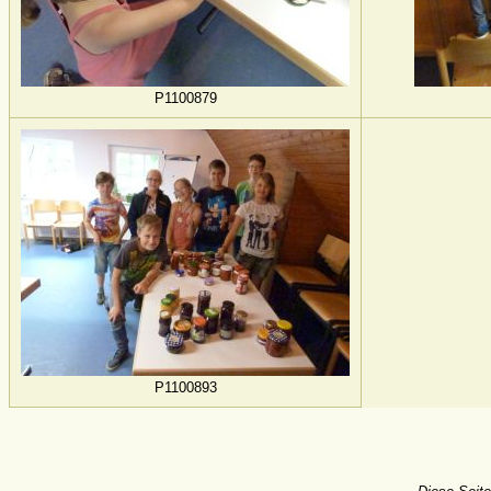
P1100879
P1100893