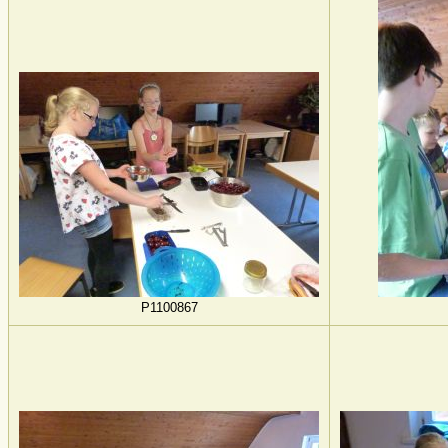
P1100867