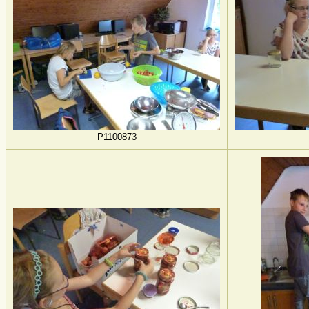
P1100873