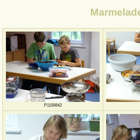
Marmelade
P1100842