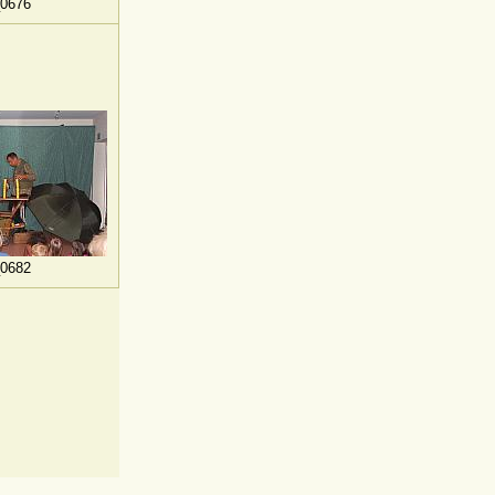
0676
0682