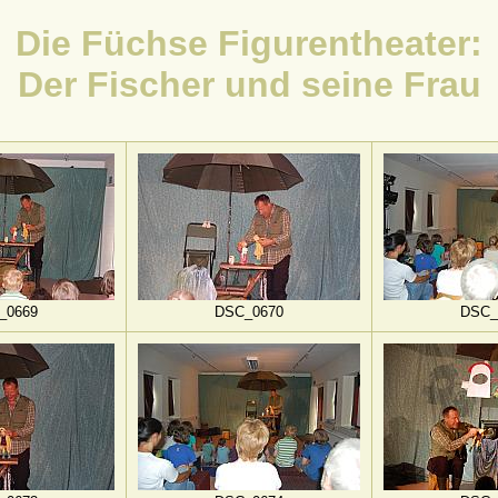
Die Füchse Figurentheater:
Der Fischer und seine Frau
_0669
DSC_0670
DSC_