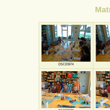
Mat
DSC03974