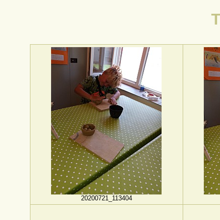
T
20200721_113404