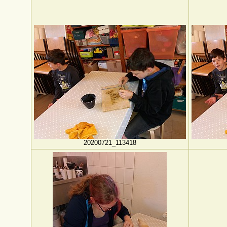
20200721_113418