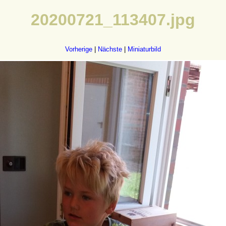
20200721_113407.jpg
Vorherige
|
Nächste
|
Miniaturbild