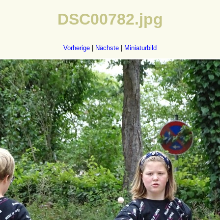
DSC00782.jpg
Vorherige
|
Nächste
|
Miniaturbild