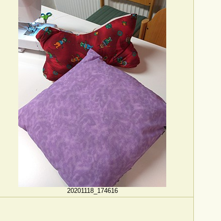
20201118_174616