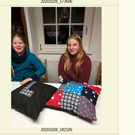
20201028_173606
20201028_182105