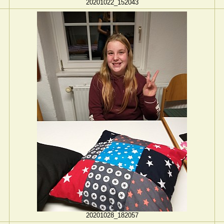
20201022_152043
20201028_182057