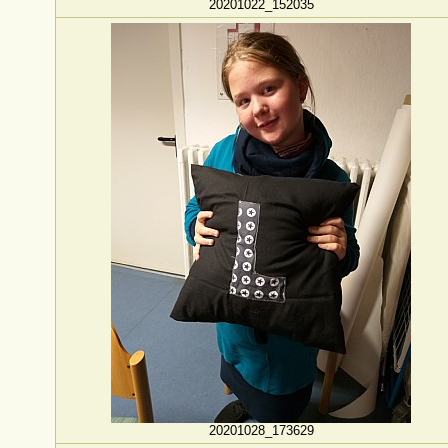
20201022_152035
20201028_173629