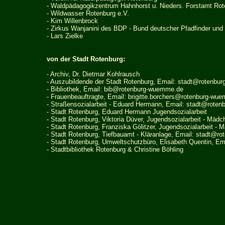
- Waldpädagogikzentrum Hahnhorst u. Nieders. Forstamt Rot
- Wildwasser Rotenburg e.V.
- Kim Willenbrock
- Zirkus Wanjanini des BDP - Bund deutscher Pfadfinder und 
- Lars Zielke
von der Stadt Rotenburg:
- Archiv, Dr. Dietmar Kohlrausch
- Auszubildende der Stadt Rotenburg, Email:
stadt@rotenbur
- Bibliothek, Email:
bib@rotenburg-wuemme.de
- Frauenbeauftragte, Email:
brigitte.borchers@rotenburg-wu
- Straßensozialarbeit - Eduard Hermann, Email:
stadt@roten
- Stadt Rotenburg, Eduard Hermann Jugendsozialarbeit
- Stadt Rotenburg, Viktoria Düver, Jugendsozialarbeit - Mädc
- Stadt Rotenburg, Franziska Gölitzer, Jugendsozialarbeit - 
- Stadt Rotenburg, Tiefbauamt - Kläranlage, Email:
stadt@ro
- Stadt Rotenburg, Umweltschutzbüro, Elisabeth Quentin, Ema
- Stadtbibliothek Rotenburg & Christine Böhling