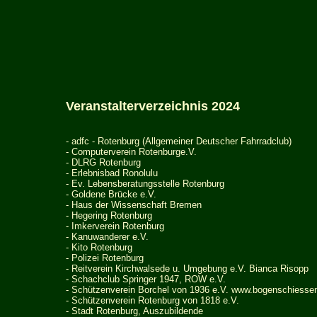
Veranstalterverzeichnis 2024
- adfc - Rotenburg (Allgemeiner Deutscher Fahrradclub)
-
Computerverein Rotenburge.V.
-
DLRG Rotenburg
-
Erlebnisbad Ronolulu
-
Ev. Lebensberatungsstelle Rotenburg
- Goldene Br
ü
cke e.V.
-
Haus der Wissenschaft Bremen
-
Hegering Rotenburg
-
Imkerverein Rotenburg
-
Kanuwanderer e.V.
- Kito Rotenburg
-
Polizei Rotenburg
- Reitverein Kirchwalsede u. Umgebung e.V. Bianca Risopp
-
Schachclub Springer 1947, ROW e.V.
- Schützenverein Borchel von 1936 e.V.
www.bogenschiessen
- Schützenverein Rotenburg von 1818 e.V.
- Stadt Rotenburg, Auszubildende