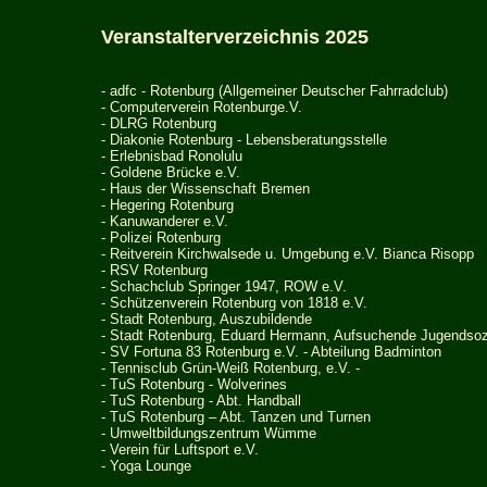
Veranstalterverzeichnis 2025
- adfc - Rotenburg (Allgemeiner Deutscher Fahrradclub)
-
Computerverein Rotenburge.V.
-
DLRG Rotenburg
- Diakonie Rotenburg -
Lebensberatungsstelle
-
Erlebnisbad Ronolulu
- Goldene Br
ü
cke e.V.
-
Haus der Wissenschaft Bremen
-
Hegering Rotenburg
-
Kanuwanderer e.V.
-
Polizei Rotenburg
- Reitverein Kirchwalsede u. Umgebung e.V. Bianca Risopp
- RSV Rotenburg
-
Schachclub Springer 1947, ROW e.V.
- Schützenverein Rotenburg von 1818 e.V.
- Stadt Rotenburg, Auszubildende
- Stadt Rotenburg, Eduard Hermann, Aufsuchende Jugendsozi
- SV Fortuna 83 Rotenburg e.V. - Abteilung Badminton
- Tennisclub Grün-Weiß Rotenburg, e.V. -
- TuS Rotenburg - Wolverines
- TuS Rotenburg - Abt. Handball
-
TuS Rotenburg – Abt. Tanzen und Turnen
-
Umweltbildungszentrum Wümme
- Verein für Luftsport e.V.
- Yoga Lounge