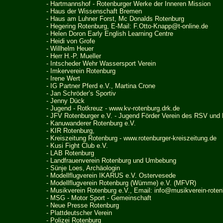
-
Hartmannshof - Rotenburger Werke der Inneren Mission
- Haus der Wissenschaft Bremen
- Haus am Luhner Forst, Mc Donalds Rotenburg
- Hegering
Rotenburg
, E-Mail:
F.Otto-Knapp@t-online.de
-
Helen Doron Early English Learning Centre
-
Heidi von Grofe
- Willhelm Heuer
- Herr H.-P. Mueller
-
Intscheder Wehr Wassersport Verein
- Imkerverein Rotenburg
- Irene Wert
-
IG Partner Pferd e.V., Martina Crone
- Jan Schröder’s Sportiv
- Jenny Dück
- Jugend - Rotkreuz -
www.kv-rotenburg.drk.de
-
JFV Rotenburger e.V. - Jugend Förder Verein des RSV und 
- Kanuwanderer Rotenburg e.V.
-
KIR Rotenburg
,
- Kreiszeitung Rotenburg -
www.rotenburger-kreiszeitung.de
- Kusi Fight Club e.V.
- LAB Rotenburg
- Landfrauenverein Rotenburg und Umbebung
-
Sünje Loes, Archäologin
- Modellflugverein IKARUS e.V. Ostervesede
- Modellflugverein Rotenburg (W
ü
mme) e.V. (MFVR)
- Musikverein Rotenburg e.V., Email:
info@musikverein-roten
- MSG - Motor Sport - Gemeinschaft
-
Neue Presse Rotenburg
- Plattdeutscher Verein
- Polizei Rotenburg