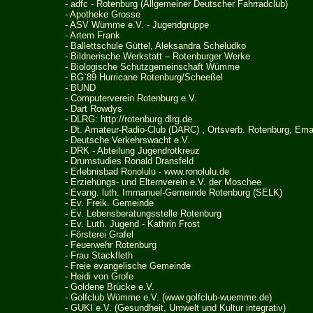
-
adfc - Rotenburg (Allgemeiner Deutscher Fahrradclub)
- Apotheke Grosse
- ASV Wümme e.V. - Jugendgruppe
- Artem Frank
- Ballettschule Güttel, Aleksandra Scheludko
-
Bildnerische Werkstatt – Rotenburger Werke
-
Biologische Schutzgemeinschaft Wümme
-
BG`89 Hurricane Rotenburg/Scheeßel
- BUND
- Computerverein Rotenburg e.V.
- Dart Rowdys
- DLRG:
http://rotenburg.dlrg.de
- Dt. Amateur-Radio-Club
(DARC)
, Ortsverb. Rotenburg, Ema
- Deutsche Verkehrswacht e.V.
-
DRK - Abteilung Jugendrotkreuz
-
Drumstudies Ronald Dransfeld
- Erlebnisbad Ronolulu
-
www.ronolulu.de
-
Erziehungs- und Elternverein e.V.
der Moschee
-
Evang. luth. Immanuel-Gemeinde Rotenburg
(SELK)
- Ev. Freik. Gemeinde
-
Ev. Lebensberatungsstelle Rotenburg
-
Ev. Luth. Jugend - Kathrin Frost
- Försterei Grafel
- Feuerwehr Rotenburg
- Frau Stackfleth
- Freie evangelische Gemeinde
-
Heidi von Grofe
- Goldene Br
ü
cke e.V.
-
Golfclub Wümme e.V. (www.golfclub-wuemme.de)
-
GUKI e.V. (Gesundheit, Umwelt und Kultur integrativ)