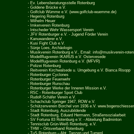
-
Ev. Lebensberatungsstelle Rotenburg
- Goldene Br
ü
cke e.V.
-
Golfclub Wümme e.V. (www.golfclub-wuemme.de)
-
Hegering Rotenburg
-
Wilhelm Heuer
- Imkerverein Rotenburg
-
Intscheder Wehr Wassersport Verein
- JFV Rotenburger e.V. - Jugend Förder Verein
-
Kanuwanderer e.V.
-
Kusi Fight Club e.V.
- Sünje Loes, Archäologin
-
Musikverein Rotenburg e.V., Email:
info@musikverein-roten
- Modellflugverein IKARUS e.V. Ostervesede
- Modellflugverein Rotenburg e.V. (MFVR)
- Polizei Rotenburg
- Reitverein Kirchwalsede u. Umgebung e.V. Bianca Risopp
- Rotenburger Cyclones
- Rotenburger Feuerwehr
- Rotenburger Runschau
- Rotenburger Werke der Inneren Mission e.V.
-
RSC - Rotenburger Sport Club
- Rudolf-Sch
ä
fer Verein e.V.
-
Schachclub Springer 1947, ROW e.V.
- Schützenverein Borchel von 1936 e.V.
www.bogenschiessen
- Stadt Rotenburg, Auszubildende
- Stadt Rotenburg, Eduard Hermann, Straßensozialarbeit
- SV Fortuna 83 Rotenburg e.V. - Abteilung Badminton
- Tennisclub Grün-Weiß Rotenburg, e.V.
- THW – Ortsverband Rotenburg
-
TuS Rotenburg – Abt. Tanzen und Turnenl