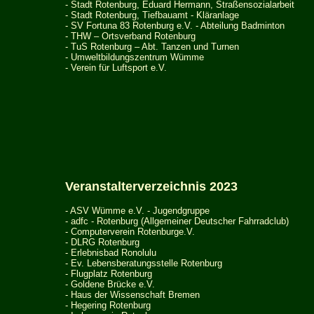
- Stadt Rotenburg, Eduard Hermann, Straßensozialarbeit
- Stadt Rotenburg, Tiefbauamt - Kläranlage
- SV Fortuna 83 Rotenburg e.V. - Abteilung Badminton
- THW – Ortsverband Rotenburg
-
TuS Rotenburg – Abt. Tanzen und Turnen
-
Umweltbildungszentrum Wümme
- Verein für Luftsport e.V.
Veranstalterverzeichnis 2023
-
ASV Wümme e.V. - Jugendgruppe
- adfc - Rotenburg (Allgemeiner Deutscher Fahrradclub)
-
Computerverein Rotenburge.V.
-
DLRG Rotenburg
-
Erlebnisbad Ronolulu
-
Ev. Lebensberatungsstelle Rotenburg
- Flugplatz Rotenburg
- Goldene Br
ü
cke e.V.
-
Haus der Wissenschaft Bremen
-
Hegering Rotenburg