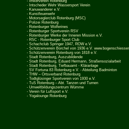
-
Imkerverein Rotenburg
-
Intscheder Wehr Wassersport Verein
-
Kanuwanderer e.V.
-
Kunstfeuerwehr
- Motorseglerclub Rotenburg (MSC)
-
Polizei Rotenburg
- Rotenburger Wolferines
- Rot
enburger Sportverein RSV
- Rotenburger Werke der Inneren Mission e.V.
-
RSC - Rotenburger Sport Club
-
Schachclub Springer 1947, ROW e.V.
- Schützenverein Borchel von 1936 e.V.
www.bogenschiessen
- Schützenverein Rotenburg von 1818 e.V.
- Stadt Rotenburg, Auszubildende
- Stadt Rotenburg, Eduard Hermann, Straßensozialarbeit
- Stadt Rotenburg, Tiefbauamt - Kläranlage
- SV Fortuna 83 Rotenburg e.V. - Abteilung Badminton
- THW – Ortsverband Rotenburg
- Todtglüsinger Sportverein von 1930 e.V.
-
TuS Rotenburg – Abt. Tanzen und Turnen
-
Umweltbildungszentrum Wümme
- Verein für Luftsport e.V.
-
Yogalounge Rotenburg