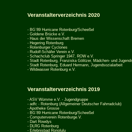
Veranstalterverzeichnis 2020
-
BG`89 Hurricane Rotenburg/Scheeßel
- Goldene Brücke e.V.
- Haus der Wissenschaft Bremen
-
Hegering Rotenburg
- Rotenburger Cyclones
- Rudolf-Sch
ä
fer Verein e.V.
-
Schachclub Springer 1947, ROW e.V.
- Stadt Rotenburg, Franziska Gölitzer, Mädchen- und Jugends
- Stadt Rotenburg, Eduard Hermann, Jugendsozialarbeit
-
Wildwasser Rotenburg e.V.
Veranstalterverzeichnis 2019
-
ASV Wümme e.V. - Jugendgruppe
- adfc - Rotenburg (Allgemeiner Deutscher Fahrradclub)
-
Apotheke Grosse
-
BG`89 Hurricane Rotenburg/Scheeßel
- Computerverein Rotenburge.V.
- Dart Rowdys
-
DLRG Rotenburg
-
Erlebnisbad Ronolulu