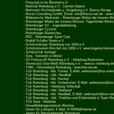
-
Ponyclub to be Mounted e.V.
- Reitclub Rotenburg e.V., Carmen Adams
- Reitverein Kirchwalsede u. Umgebung e.V. Bianca Risopp
- Rocon Consulting GmbH, Email:
info@Rocon-net.de
-
www.
-
Bildnerische Werkstatt – Rotenburger Werke der Inneren Mi
- Rotenburger Werke der Inneren Mission
-Tagesförder-Werkst
- Rotenburger SV - Jugendabteilung
- Rotenburger Cyclons
- Rotenburger Rundschau
- RSC - Rotenburger Sport Club
- Rudolf-Schäfer Verein e.V.
- Schützenkorps Rotenburg von 1818 e.V.
- Schützenverein Borchel von 1936 e.V.
www.bogenschiessen
- Schachclub Springer
- Sina - Senioren in Aktion
- SV Fortuna 83 Rotenburg e.V. - Abteilung Badminton
- Tennisclub Grün-Weiß Rotenburg e.V. -
www.tc-rotenburg.de
- THW – Ortsverband Rotenburg -
www.thw-row.de
- TuS Rotenburg - Abt. Turnen, E-Mail:
webmaster@tus-roten
- TuS Rotenburg – Abt. Handball
- TuS Rotenburg - Abt. Hockey
- TuS Rotenburg - Abt. Schwimmen, E-Mail:
webmaster@tus-r
- TuS Rotenburg – Abteilung Volleyball
- TuS Rotenburg – Abt. Radsport
- TuS Rotenburg - Abt. Handball, E-Mail:
webmaster@tus-rote
- TuS Rotenburg – Abt. Triathlon und Erlebnisbad & Team Ro
- TÜV Nord - Mobilität
-
U
mweltbildungszentrum Wümme
- Verein für Luftsport, E-Mail:
B.RINN@freenet.de
- Verein für Naturpädagogik Rotenburg