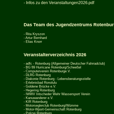
- Infos zu den Veranstaltungen2026.pdf
Das Team des Jugendzentrums Rotenbu
- Rita Kryszon
- Artur Bernhard
- Elias Knorr
Veranstalterverzeichnis 2026
-
adfc - Rotenburg (Allgemeiner Deutscher Fahrradclub)
-
BG`89 Hurricane Rotenburg/Scheeßel
- Com
puterverein Rotenburge.V.
-
DLRG Rotenburg
- Diakonie Rotenburg -
Lebensberatungsstelle
-
Erlebnisbad Ronolulu
- Goldene Br
ü
cke e.V.
-
Hegering Rotenburg
-
IWWV Intscheder Wehr Wassersport Verein
-
Kanuwanderer e.V.
- KIR Rotenburg
- Motorseglerclub Rotenburg/Wümme
- Motor-Wport-Gemeinschaft Rotenburg
-
Polizei Rotenburg